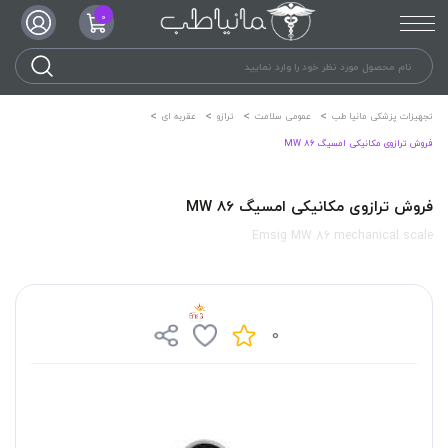
0
تجهیزات پزشکی مانیا طب
عمومی سلامت
ترازو
عقربه ای
فروش ترازوی مکانیکی امسیگ MW 86
فروش ترازوی مکانیکی امسیگ MW 86
Emsig MW 86 mechanical scale
0