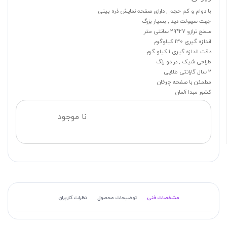
با دوام و کم حجم , دارای صفحه نمایش ذره بینی
جهت سهولت دید , بسیار بزرگ
سطح ترازو 27*29 سانتی متر
اندازه گیری 130 کیلوگرم
دقت اندازه گیری 1 کیلو گرم
طراحی شیک , در دو رنگ
2 سال گارانتی طلایی
مطمئن با صفحه چرخان
کشور مبدا آلمان
نا موجود
مشخصات فنی
توضیحات محصول
نظرات کاربران