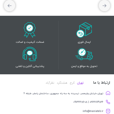
ارسال فوری
ضمانت کیفیت و اصالت
تحویل به موقع و ایمن
پشتیبانی آنلاین و تلفنی
ارتباط با ما
تهران
کرج
هشتگرد
نظرآباد
تهران،خیابان ولیعصر، نرسیده به سه راه جمهوری، ساختمان رامفر، طبقه 6
02166174826 | 09126668608
info@maniateb.ir