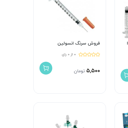
ا
فروش سرنگ انسولین
0 از 0 رای
۵,۵۰۰
تومان