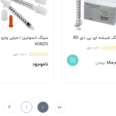
گ شیشه ای بی دی BD
سرنگ انسولین 1 میلی ونزو
VONZO
0 از 0 رای
0 از 0 رای
۱۸۰,
تومان
ناموجود
2
1
«
««