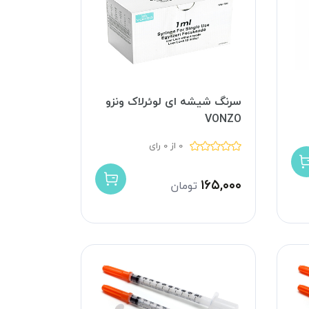
سرنگ شیشه ای لوئرلاک ونزو
VONZO
0 از 0 رای
۱۶۵,۰۰۰
تومان