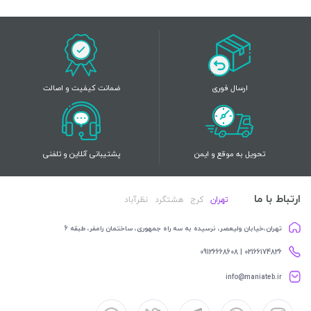
ارسال فوری
ضمانت کیفیت و اصالت
تحویل به موقع و ایمن
پشتیبانی آنلاین و تلفنی
ارتباط با ما
تهران
کرج
هشتگرد
نظرآباد
تهران،خیابان ولیعصر، نرسیده به سه راه جمهوری، ساختمان رامفر، طبقه 6
02166174826 | 09126668608
info@maniateb.ir