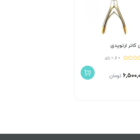
 کاتر ارتوپدی
0 از 0 رای
۶,۵۰۰,
تومان