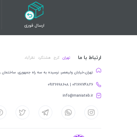
ارسال فوری
ارتباط با ما
تهران
کرج
هشتگرد
نظرآباد
تهران،خیابان ولیعصر، نرسیده به سه راه جمهوری، ساختمان رام
02166174826 | 09126668608
info@maniateb.ir