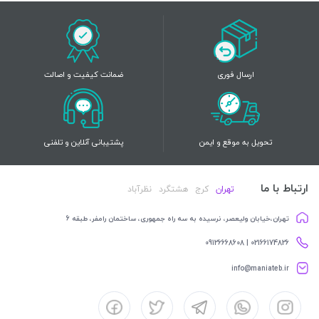
ارسال فوری
ضمانت کیفیت و اصالت
تحویل به موقع و ایمن
پشتیبانی آنلاین و تلفنی
ارتباط با ما
تهران
کرج
هشتگرد
نظرآباد
تهران،خیابان ولیعصر، نرسیده به سه راه جمهوری، ساختمان رامفر، طبقه 6
02166174826 | 09126668608
info@maniateb.ir