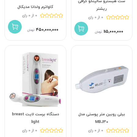
ست هیسترو سالپنگو گرافی
کاواترم ولدانا مدیکال
ریشتر
0 از 0 رای
0 از 0 رای
۴۵۰,۰۰۰,۰۰۰
تومان
۱۱۵,۰۰۰,۰۰۰
تومان
بیلی روبین متر پوستی مدل
دستگاه برست لایت breast
light
MBJ30
0 از 0 رای
0 از 0 رای