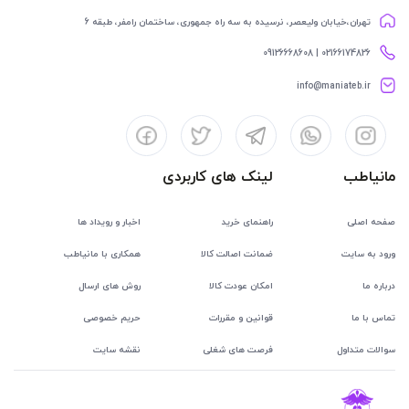
تهران،خیابان ولیعصر، نرسیده به سه راه جمهوری، ساختمان رامفر، طبقه 6
02166174826 | 09126668608
info@maniateb.ir
مانیاطب
لینک های کاربردی
صفحه اصلی
راهنمای خرید
اخبار و رویداد ها
ورود به سایت
ضمانت اصالت کالا
همکاری با مانیاطب
درباره ما
امکان عودت کالا
روش های ارسال
تماس با ما
قوانین و مقررات
حریم خصوصی
سوالات متداول
فرصت های شغلی
نقشه سایت