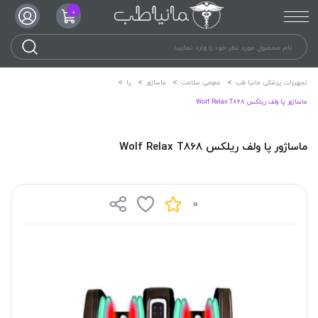
0
تجهیزات پزشکی مانیا طب
عمومی سلامت
ماساژور
پا
ماساژور پا ولف ریلکس Wolf Relax T868
ماساژور پا ولف ریلکس Wolf Relax T868
0