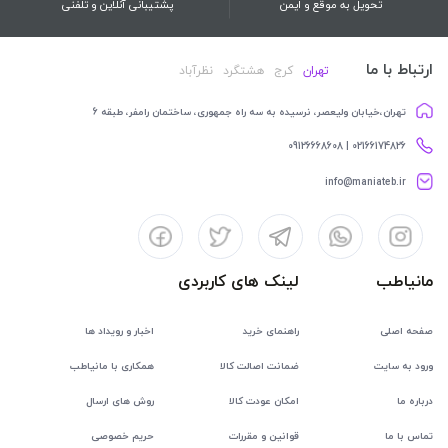
تحویل به موقع و ایمن
پشتیبانی آنلاین و تلفنی
ارتباط با ما
تهران
کرج
هشتگرد
نظرآباد
تهران،خیابان ولیعصر، نرسیده به سه راه جمهوری، ساختمان رامفر، طبقه 6
02166174826 | 09126668608
info@maniateb.ir
مانیاطب
لینک های کاربردی
صفحه اصلی
راهنمای خرید
اخبار و رویداد ها
ورود به سایت
ضمانت اصالت کالا
همکاری با مانیاطب
درباره ما
امکان عودت کالا
روش های ارسال
تماس با ما
قوانین و مقررات
حریم خصوصی