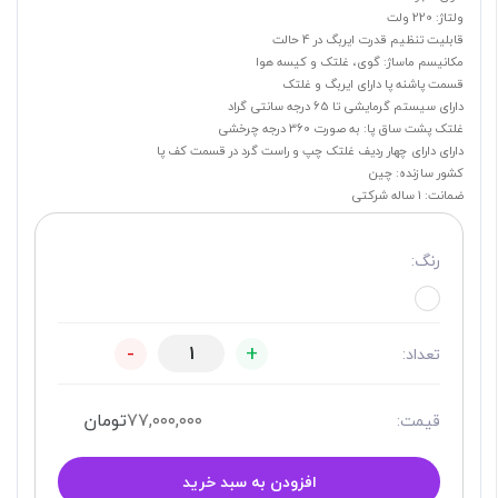
ولتاژ: 220 ولت
قابلیت تنظیم قدرت ایربگ در 4 حالت
مکانیسم ماساژ: گوی، غلتک و کیسه هوا
قسمت پاشنه پا دارای ایربگ و غلتک
دارای سیستم گرمایشی تا 65 درجه سانتی گراد
غلتک پشت ساق پا: به صورت 360 درجه چرخشی
دارای دارای چهار ردیف غلتک چپ و راست گرد در قسمت کف پا
کشور سازنده: چین
ضمانت: 1 ساله شرکتی
رنگ:
-
+
تعداد:
۷۷,۰۰۰,۰۰۰
تومان
قیمت:
افزودن به سبد خرید