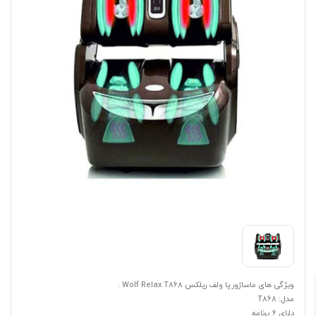
ویژگی های ماساژور پا ولف ریلکس Wolf Relax T868 :
مدل: T868
دارای 6 برنامه