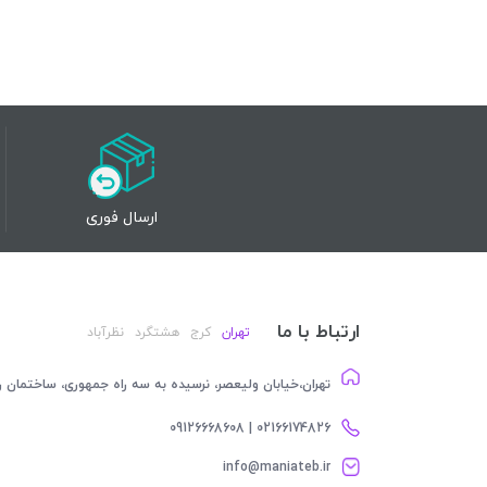
ارسال فوری
ارتباط با ما
تهران
کرج
هشتگرد
نظرآباد
تهران،خیابان ولیعصر، نرسیده به سه راه جمهوری، ساختمان رام
02166174826 | 09126668608
info@maniateb.ir