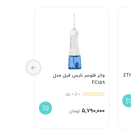
واتر فلوسر نایس فیل مدل
واتر فلوسر
FC2661
FC159
0 از 0 رای
۵,۷۹۰,۰۰۰
۵,۷۹۰,۰۰۰
تومان