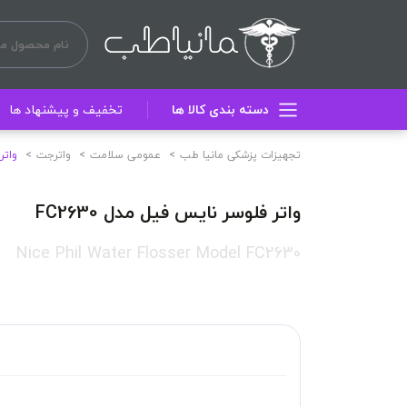
دسته بندی کالا ها
تخفیف و پیشنهاد ها
تجهیزات پزشکی مانیا طب
عمومی سلامت
واترجت
واتر 
واتر فلوسر نایس فیل مدل FC2630
Nice Phil Water Flosser Model FC2630