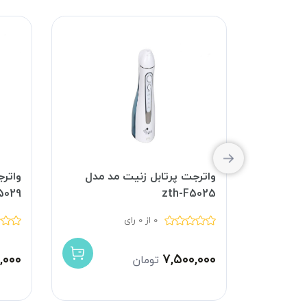
FC
واترجت پرتابل زنیت مد مدل
واتر
5029
zth-F5025
0 از 0 رای
,۰۰۰
۷,۵۰۰,۰۰۰
تومان