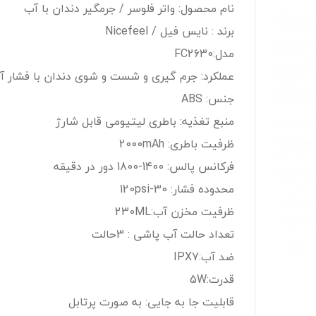
نام محصول: واتر فلوسر / جرمگیر دندان با آب
برند : نایس فیل / Nicefeel
مدل:FC2630
عملکرد: جرم گیری و شست و شوی دندان با فشار آ
جنس: ABS
منبع تغذیه: باطری لیتیومی قابل شارژ
ظرفیت باطری: 2000mAh
فرکانس پالس: 1400-1800 دور در دقیقه
محدوده فشار: 30-120psi
ظرفیت مخزن آب:230ML
تعداد حالت آب پاشی : 3حالت
ضد آب:IPX7
قدرت:5W
قابلیت جا به جایی: به صورت پرتابل