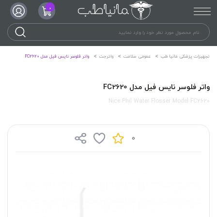
0
تجهیزات پزشکی مانیا طب
عمومی سلامت
واترجت
واتر فلوسر نایس فیل مدل FC2620
واتر فلوسر نایس فیل مدل FC2620
Nice Phil Water Flosser Model FC2620
0