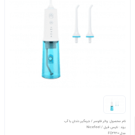
نام محصول: واتر فلوسر / جرمگیر دندان با آب
برند : نایس فیل / Nicefeel
مدل:FC2620