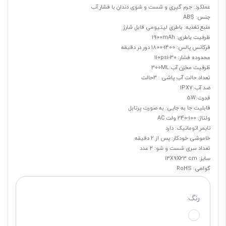
عملکرد: جرم گیری و شست و شوی دندان با فشار آب
جنس: ABS
منبع تغذیه: باطری لیتیومی قابل شارژ
ظرفیت باطری: 1900mAh
فرکانس پالس: 1400-1800 دور در دقیقه
محدوده فشار: 30-110psi
ظرفیت مخزن آب:300ML
تعداد حالت آب پاشی : 3حالت
ضد آب:IPX7
قدرت:5W
قابلیت جا به جایی: به صورت پرتابل
ولتاژ: 100-240 ولت AC
تایمر اتوماتیک: دارد
خاموشی خودکار: پس از 2 دقیقه
تعداد سری شست و شو: 2 عدد
سایز: 13X9X23 cm
گواهی: RoHS
رنگ: