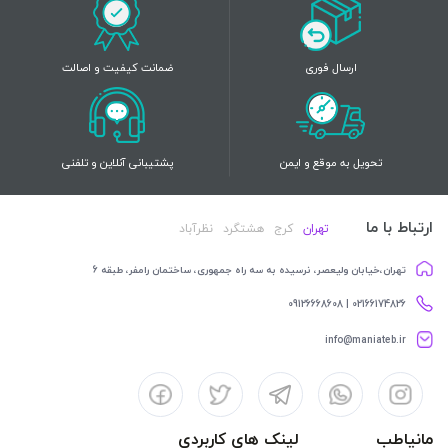
ارسال فوری
ضمانت کیفیت و اصالت
تحویل به موقع و ایمن
پشتیبانی آنلاین و تلفنی
ارتباط با ما
تهران
کرج
هشتگرد
نظرآباد
تهران،خیابان ولیعصر، نرسیده به سه راه جمهوری، ساختمان رامفر، طبقه 6
02166174826 | 09126668608
info@maniateb.ir
مانیاطب
لینک های کاربردی