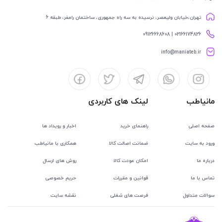
تهران،خیابان ولیعصر، نرسیده به سه راه جمهوری، ساختمان رامفر، طبقه 6
02166174826 | 09126668608
info@maniateb.ir
مانیاطب
لینک های کاربردی
صفحه اصلی
راهنمای خرید
اخبار و رویداد ها
ورود به سایت
ضمانت اصالت کالا
همکاری با مانیاطب
درباره ما
امکان عودت کالا
روش های ارسال
تماس با ما
قوانین و مقررات
حریم خصوصی
سوالات متداول
فرصت های شغلی
نقشه سایت