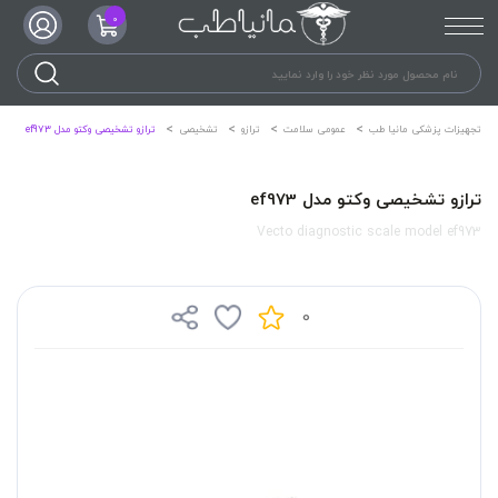
0
تجهیزات پزشکی مانیا طب
عمومی سلامت
ترازو
تشخیصی
ترازو تشخیصی وکتو مدل ef973
ترازو تشخیصی وکتو مدل ef973
Vecto diagnostic scale model ef973
0