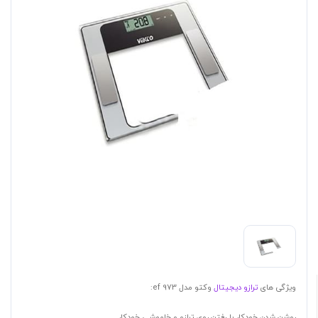
ویژگی های
ترازو دیجیتال
وکتو مدل ef 973:
روشن شدن خودکار با رفتن روی ترازو و خاموشی خودکار