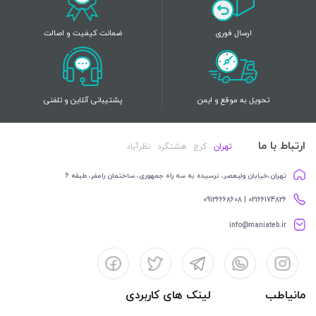
ارسال فوری
ضمانت کیفیت و اصالت
تحویل به موقع و ایمن
پشتیبانی آنلاین و تلفنی
ارتباط با ما
تهران
کرج
هشتگرد
نظرآباد
تهران،خیابان ولیعصر، نرسیده به سه راه جمهوری، ساختمان رامفر، طبقه 6
02166174826 | 09126668608
info@maniateb.ir
مانیاطب
لینک های کاربردی