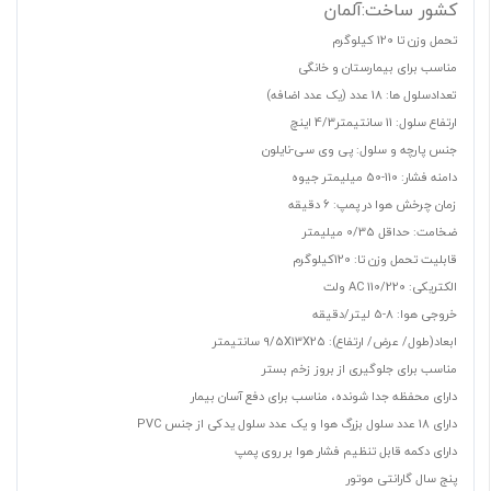
کشور ساخت:
آلمان
تحمل وزن تا 120 کیلوگرم
مناسب برای بیمارستان و خانگی
تعدادسلول ها: 18 عدد (یک عدد اضافه)
ارتفاع سلول: 11 سانتیمتر4/3 اینچ
جنس پارچه و سلول: پی وی سی-نایلون
دامنه فشار: 110-50 میلیمتر جیوه
زمان چرخش هوا در پمپ: 6 دقیقه
ضخامت: حداقل 0/35 میلیمتر
قابلیت تحمل وزن تا: 120کیلوگرم
الکتریکی: AC 110/220 ولت
خروجی هوا: 8-5 لیتر/دقیقه
ابعاد(طول/ عرض/ ارتفاع): 9/5X13X25 سانتیمتر
مناسب برای جلوگیری از بروز زخم بستر
دارای محفظه جدا شونده، مناسب برای دفع آسان بیمار
دارای 18 عدد سلول بزرگ هوا و یک عدد سلول یدکی از جنس PVC
دارای دکمه قابل تنظیم فشار هوا بر روی پمپ
پنج سال گارانتی موتور