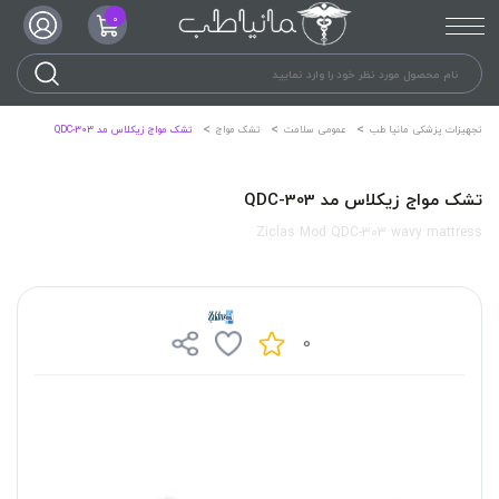
0
تجهیزات پزشکی مانیا طب
عمومی سلامت
تشک مواج
تشک مواج زیکلاس مد QDC-303
تشک مواج زیکلاس مد QDC-303
Ziclas Mod QDC-303 wavy mattress
0