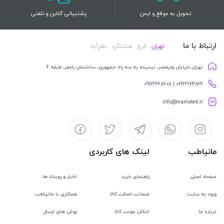
تحویل به موقع و ایمن
پشتیبانی آنلاین و تلفنی
ارتباط با ما
تهران
کرج
هشتگرد
نظرآباد
تهران،خیابان ولیعصر، نرسیده به سه راه جمهوری، ساختمان رامفر، طبقه 6
02166174826 | 09126668608
info@maniateb.ir
مانیاطب
لینک های کاربردی
صفحه اصلی
راهنمای خرید
اخبار و رویداد ها
ورود به سایت
ضمانت اصالت کالا
همکاری با مانیاطب
درباره ما
امکان عودت کالا
روش های ارسال