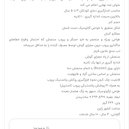
عنوان عدد نهایی اعلام می کند
مناسب اندازگیری دمای کودکان 3 تا 5 سال.
بالاترین سرعت اندازه گیری - 1 ثانیه
حجم کم
شکل منطبق با خواص آناتومیک دست انسان
عملکرد آسان
طراحی ویژه و منحصر به فرد حسگر و پروب سنجش که احتمال وقوع خطاهای
جاگذاری پروب درون مجرای گوش توسط مصرف کننده را به حداقل میرساند.
تب سنج مادون قرمز
سنجش از راه مجرای گوش
اندازه گیری در تنها یک ثانیه
دارای بوق (Buzzer) با اتمام سنجش دما
سنجش بر اساس سانتی گراد و فارنهایت
قابلیت چک کردن نحوه قرارگیری روکش پلاستیک پروب
به همراه 21 پوشش پلاستیکی پروب (استریل)
طراحی ارگونومیک مجهز به زنگ هشدار دهنده
ابعاد جعبه: 19*16.5*9.6 سانتیمتر
وزن: 226 گرم
ساخت کشور ژاپن
گارانتی: 4 سال - 10 سال خدمات
نا موجود