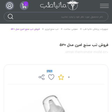
0
تجهیزات پزشکی مانیا طب
عمومی سلامت
تب سنج لیزری
فروش تب سنج امرن مدل 520
فروش تب سنج امرن مدل 520
omren thermometer model 520
0