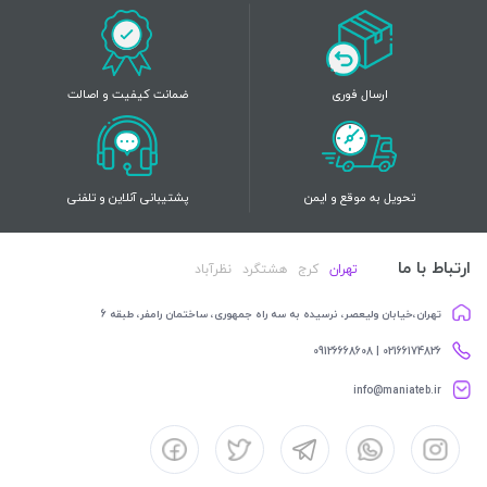
ارسال فوری
ضمانت کیفیت و اصالت
تحویل به موقع و ایمن
پشتیبانی آنلاین و تلفنی
ارتباط با ما
تهران
کرج
هشتگرد
نظرآباد
تهران،خیابان ولیعصر، نرسیده به سه راه جمهوری، ساختمان رامفر، طبقه 6
02166174826 | 09126668608
info@maniateb.ir