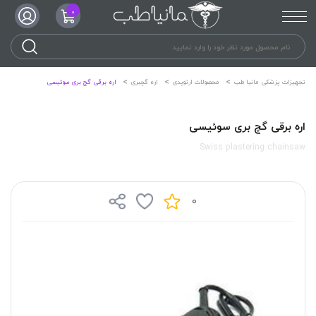
0
تجهیزات پزشکی مانیا طب
محصولات ارتوپدی
اره گچبری
اره برقی گچ بری سوئیسی
اره برقی گچ بری سوئیسی
Swiss plastering chainsaw
0