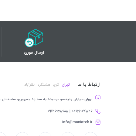
ارسال فوری
ارتباط با ما
تهران
کرج
هشتگرد
نظرآباد
تهران،خیابان ولیعصر، نرسیده به سه راه جمهوری، ساختمان رام
02166174826 | 09126668608
info@maniateb.ir