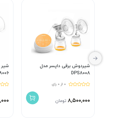
دل
شیردوش برقی داپسر مدل
DPS8008
8006 دابل
0 از 0 رای
,۰۰۰
۸,۵۰۰,۰۰۰
تومان