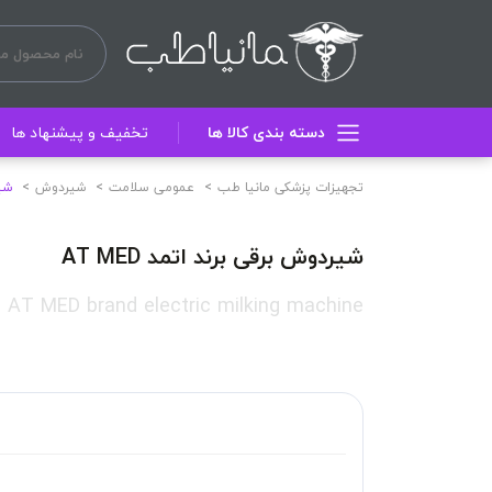
دسته بندی کالا ها
تخفیف و پیشنهاد ها
تجهیزات پزشکی مانیا طب
عمومی سلامت
شیردوش
شیر
شیردوش برقی برند اتمد AT MED
AT MED brand electric milking machine