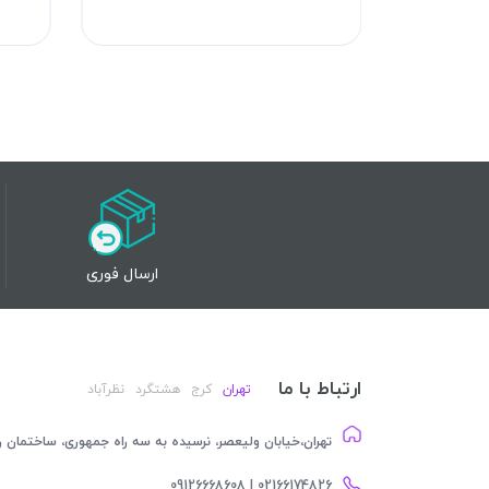
ارسال فوری
ارتباط با ما
تهران
کرج
هشتگرد
نظرآباد
تهران،خیابان ولیعصر، نرسیده به سه راه جمهوری، ساختمان رام
02166174826 | 09126668608