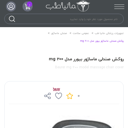
0
تجهیزات پزشکی مانیا طب
عمومی سلامت
صندلی ماساژور
روکش صندلی ماساژور بیورر مدل mg 200
روکش صندلی ماساژور بیورر مدل mg 200
Beurer mg 200 model massage chair cover
0