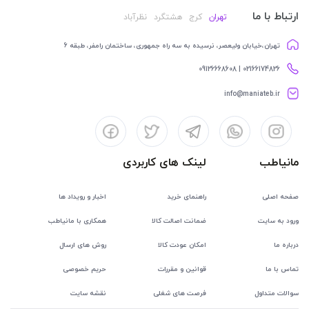
ارتباط با ما
تهران
کرج
هشتگرد
نظرآباد
تهران،خیابان ولیعصر، نرسیده به سه راه جمهوری، ساختمان رامفر، طبقه 6
02166174826 | 09126668608
info@maniateb.ir
مانیاطب
لینک های کاربردی
صفحه اصلی
راهنمای خرید
اخبار و رویداد ها
ورود به سایت
ضمانت اصالت کالا
همکاری با مانیاطب
درباره ما
امکان عودت کالا
روش های ارسال
تماس با ما
قوانین و مقررات
حریم خصوصی
سوالات متداول
فرصت های شغلی
نقشه سایت