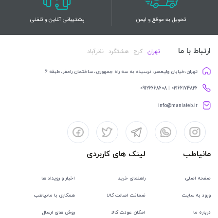
تحویل به موقع و ایمن
پشتیبانی آنلاین و تلفنی
ارتباط با ما
تهران
کرج
هشتگرد
نظرآباد
تهران،خیابان ولیعصر، نرسیده به سه راه جمهوری، ساختمان رامفر، طبقه 6
02166174826 | 09126668608
info@maniateb.ir
مانیاطب
لینک های کاربردی
صفحه اصلی
راهنمای خرید
اخبار و رویداد ها
ورود به سایت
ضمانت اصالت کالا
همکاری با مانیاطب
درباره ما
امکان عودت کالا
روش های ارسال