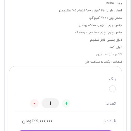
برند : Relax
ابعاد : طول: 190 *عرض 80* ارتفاع:75 سانتیمتر
تحمل وزن : 300 کیلوگرم
جنس چوب : چوب محکم روسی
جنس چرم : چرم مصنوعی درجه یک
دارای پشتی قابل تنظیم
دارای کمد
کشور سازنده : ایران
ضمانت : یکساله سلامت مان
رنگ:
-
+
تعداد:
۲۵,۰۰۰,۰۰۰
تومان
قیمت: