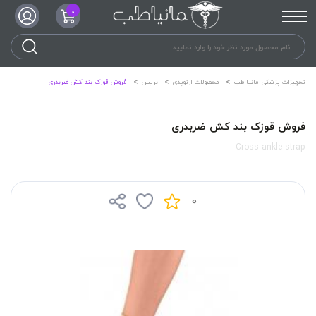
0
تجهیزات پزشکی مانیا طب
محصولات ارتوپدی
بریس
فروش قوزک بند کش ضربدری
فروش قوزک بند کش ضربدری
Cross ankle strap
0