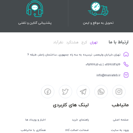
تحویل به موقع و ایمن
پشتیبانی آنلاین و تلفنی
ارتباط با ما
تهران
کرج
هشتگرد
نظرآباد
تهران،خیابان ولیعصر، نرسیده به سه راه جمهوری، ساختمان رامفر، طبقه 6
02166174826 | 09126668608
info@maniateb.ir
مانیاطب
لینک های کاربردی
صفحه اصلی
راهنمای خرید
اخبار و رویداد ها
ورود به سایت
ضمانت اصالت کالا
همکاری با مانیاطب