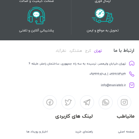
ارسال فوری
ضمانت کیفیت و اصالت
تحویل به موقع و ایمن
پشتیبانی آنلاین و تلفنی
ارتباط با ما
تهران
کرج
هشتگرد
نظرآباد
تهران،خیابان ولیعصر، نرسیده به سه راه جمهوری، ساختمان رامفر، طبقه 6
02166174826 | 09126668608
info@maniateb.ir
مانیاطب
لینک های کاربردی
صفحه اصلی
راهنمای خرید
اخبار و رویداد ها