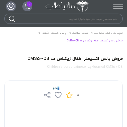
0
تجهیزات پزشکی مانیا طب
عمومی سلامت
پالس اکسیمتر انگشتی
فروش پالس اکسیمتر اطفال زیکلاس مد CMS50-QB
فروش پالس اکسیمتر اطفال زیکلاس مد CMS50-QB
Children's pulse oximeter zyklusmed CMS50-QB
0