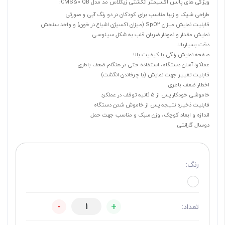
ویژگی های پالس اکسیمتر انگشتی زیکلاس مد مدل CMS50 QB:
طراحی شیک و زیبا مناسب برای کودکان در دو رنگ آبی و صورتی
قابلیت نمایش میزان SpO2 (میزان اکسیژن اشباع در خون) و واحد سنجش
نمایش مقدار و نمودار ضربان قلب به شکل سینوسی
دقت بسیاربالا
صفحه نمایش رنگی با کیفیت بالا
عملکرد آسان دستگاه، استفاده حتی در هنگام ضعف باطری
قابلیت تغییر جهت نمایش (با چرخاندن انگشت)
اخطار ضعف باطری
خاموشی خودکار پس از 5 ثانیه توقف در عملکرد
قابلیت ذخیره نتیجه پس از خاموش شدن دستگاه
اندازه و ابعاد کوچک، وزن سبک و مناسب جهت حمل
دوسال گارانتی
رنگ:
-
+
تعداد: