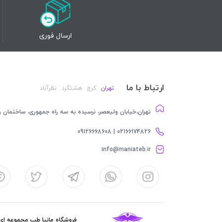
ارسال فوری
ارتباط با ما
تهران
کرج
هشتگرد
نظرآباد
تهران،خیابان ولیعصر، نرسیده به سه راه جمهوری، ساختمان رام
02166174826 | 09126668608
info@maniateb.ir
فروشگاه مانیا طب مجموعه ای کا