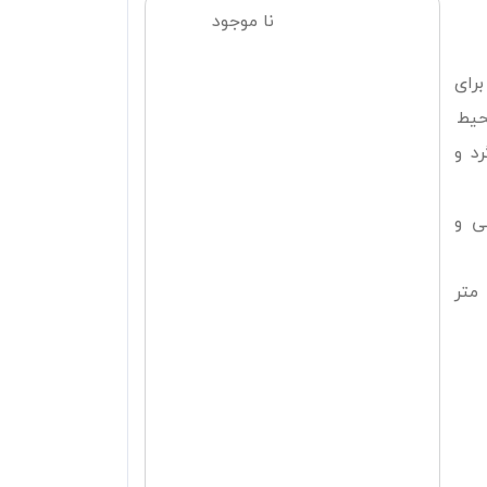
نا موجود
تر فوتوکاتالیست به همراه ژنراتورUV برای
حیط
د و
ی و
یزان فضای پوشش دهی محیط از 30 الی 50 متر