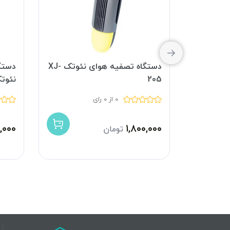
خچال
دستگاه تصفیه هوای نئوتک XJ-
دستگ
205
نئوتک 11
0 از 0 رای
,۰۰۰
۱,۸۰۰,۰۰۰
تومان