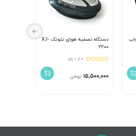
اب
دستگاه تصفیه هوای نئوتک XJ-
دستگاه تصف
B-757
2200
0 از 0 رای
۴,۲۰۰,۰۰۰
۱۵,۵۰۰,۰۰۰
تومان