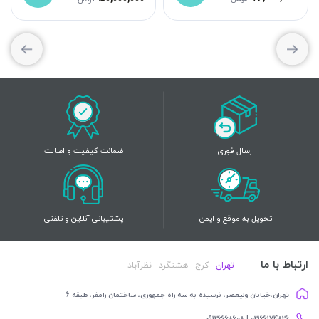
ارسال فوری
ضمانت کیفیت و اصالت
تحویل به موقع و ایمن
پشتیبانی آنلاین و تلفنی
ارتباط با ما
تهران
کرج
هشتگرد
نظرآباد
تهران،خیابان ولیعصر، نرسیده به سه راه جمهوری، ساختمان رامفر، طبقه 6
02166174826 | 09126668608