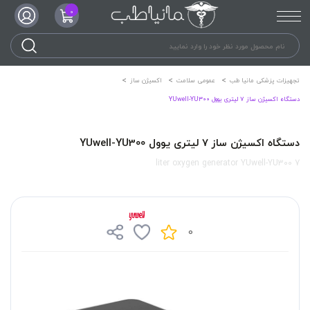
0
تجهیزات پزشکی مانیا طب
عمومی سلامت
اکسیژن ساز
دستگاه اکسیژن ساز 7 لیتری یوول YUwell-YU300
دستگاه اکسیژن ساز 7 لیتری یوول YUwell-YU300
7 liter oxygen generator YUwell-YU300
0