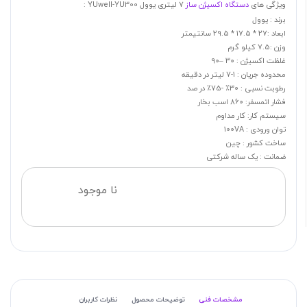
ویژگی های
دستگاه اکسیژن ساز
7 لیتری یوول YUwell-YU300 :
برند : یوول
ابعاد :27 * 17.5 * 29.5 سانتیمتر
وزن :7.5 کیلو گرم
غلظت اکسیژن : 30 –90
محدوده جریان : 1-7 لیتر در دقیقه
رطوبت نسبی : 30٪ -75٪ در صد
فشار اتمسفر: 860 اسب بخار
سیستم کار: کار مداوم
توان ورودی : 100VA
ساخت کشور : چین
ضمانت : یک ساله شرکتی
نا موجود
مشخصات فنی
توضیحات محصول
نظرات کاربران