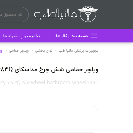
دسته بندی کالا ها
تخفیف و پیشنهاد ها
تجهیزات پزشکی مانیا طب
توان بخشی
ویلچر حمامی
وی
ویلچر حمامی شش چرخ مداسکای 683Q
ky 683Q six-wheel bathroom wheelchair