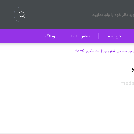
درباره ما
تماس با ما
وبلاگ
لچر حمامی شش چرخ مداسکای 683Q
meds