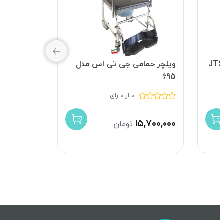
می چرخ کوچیک JTS-
ویلچر حمامی جی تی اس مدل
ویلچر حمامی 
695
0 از 0 رای
۵,۵۰۰,۰۰۰
۱۵,۷۰۰,۰۰۰
تومان