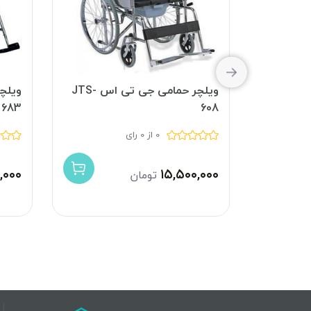
گن دار
ویلچر حمامی جی تی اس JTS-
ویلچ
608
683 ایرانی
0 از 0 رای
,۰۰۰
۱۵,۵۰۰,۰۰۰
تومان