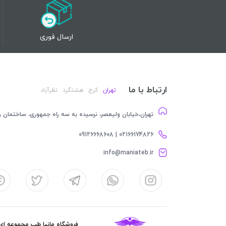
ارسال فوری
ارتباط با ما
تهران
کرج
هشتگرد
نظرآباد
تهران،خیابان ولیعصر، نرسیده به سه راه جمهوری، ساختمان رام
02166174826 | 09126668608
info@maniateb.ir
فروشگاه مانیا طب مجموعه ای کا