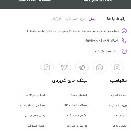
ارتباط با ما
تهران
کرج
هشتگرد
نظرآباد
تهران،خیابان ولیعصر، نرسیده به سه راه جمهوری، ساختمان رامفر، طبقه 6
02166174826 | 09126668608
info@maniateb.ir
مانیاطب
لینک های کاربردی
صفحه اصلی
راهنمای خرید
اخبار و رویداد ها
ورود به سایت
ضمانت اصالت کالا
همکاری با مانیاطب
درباره ما
امکان عودت کالا
روش های ارسال
تماس با ما
قوانین و مقررات
حریم خصوصی