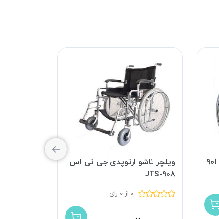
ویلچر تاشو ارتوپدی جی تی اس
ویلچر ارتوپ
JTS-908
مدل 701
0 از 0 رای