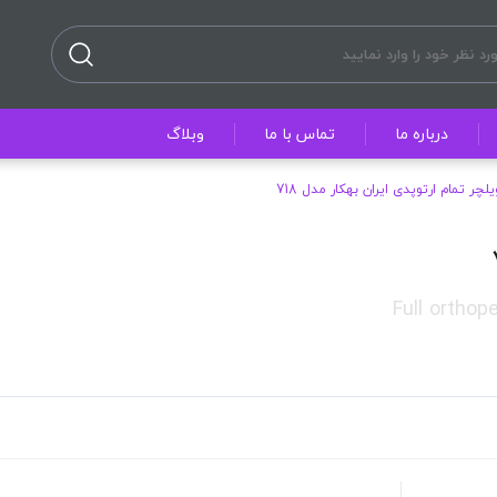
درباره ما
تماس با ما
وبلاگ
یلچر تمام ارتوپدی ایران بهکار مدل 718
Full orthop