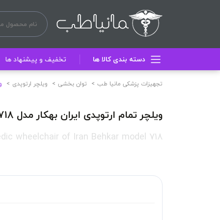
دسته بندی کالا ها
تخفیف و پیشنهاد ها
تجهیزات پزشکی مانیا طب
توان بخشی
ویلچر ارتوپدی
و
ویلچر تمام ارتوپدی ایران بهکار مدل 718
edic wheelchair of Iran Behkar model 718