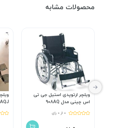
محصولات مشابه
یومی جی
ویلچر ارتوپدی استیل جی تی
ویلچ
اس چینی مدل 908AQ
۸AQJ
0 از 0 رای