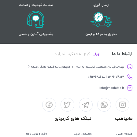
ارسال فوری
ضمانت کیفیت و اصالت
تحویل به موقع و ایمن
پشتیبانی آنلاین و تلفنی
ارتباط با ما
تهران
کرج
هشتگرد
نظرآباد
تهران،خیابان ولیعصر، نرسیده به سه راه جمهوری، ساختمان رامفر، طبقه 6
02166174826 | 09126668608
info@maniateb.ir
مانیاطب
لینک های کاربردی
صفحه اصلی
راهنمای خرید
اخبار و رویداد ها