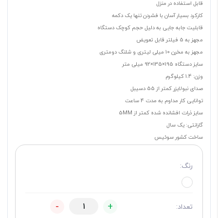
قابل استفاده در منزل
کارکرد بسیار آسان با فشردن تنها یک دکمه
قابلیت جابه جایی به دلیل حجم کوچک دستگاه
مجهز به 5 فیلتر قابل تعویض
مجهز به مخرن 10 میلی لیتری و شلنگ دومتری
سایز دستگاه 195×135×92 میلی متر
وزن: 1.4 کیلوگرم
صدای نبولایزر کمتر از 55 دسیبل
توانایی کار مداوم به مدت 4 ساعت
سایز ذرات افشانده شده کمتر از 5MM
گارانتی: یک سال
ساخت کشور سوئیس
رنگ:
-
+
تعداد: