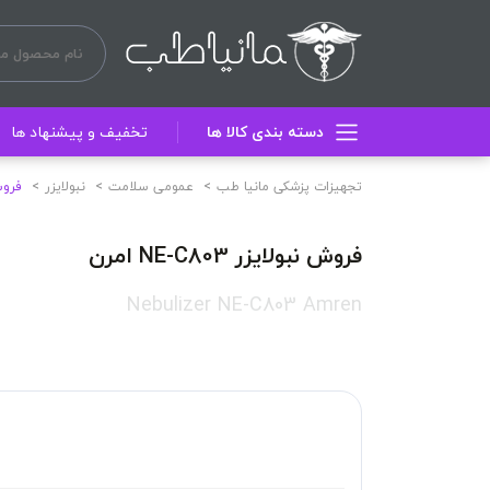
دسته بندی کالا ها
تخفیف و پیشنهاد ها
تجهیزات پزشکی مانیا طب
عمومی سلامت
نبولایزر
فروش نب
فروش نبولایزر NE-C803 امرن
Nebulizer NE-C803 Amren