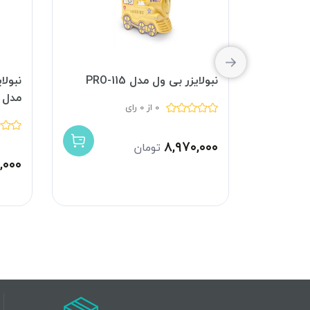
نبولایزر بی ول مدل PRO-115
نبولا
مدل ZTH-2103
0 از 0 رای
۸,۹۷۰,۰۰۰
تومان
,۰۰۰