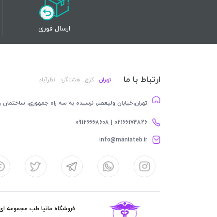
ارسال فوری
ارتباط با ما
تهران
کرج
هشتگرد
نظرآباد
تهران،خیابان ولیعصر، نرسیده به سه راه جمهوری، ساختمان رام
02166174826 | 09126668608
info@maniateb.ir
فروشگاه مانیا طب مجموعه ای کا