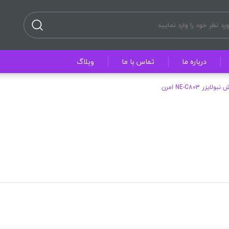
درباره ما
تماس با ما
وبلاگ
ولایزر NE-C803 امرن