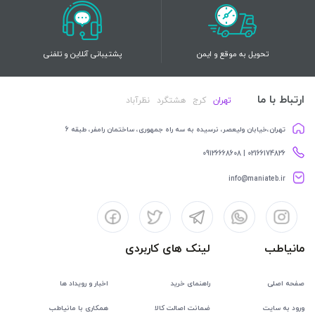
تحویل به موقع و ایمن
پشتیبانی آنلاین و تلفنی
ارتباط با ما
تهران
کرج
هشتگرد
نظرآباد
تهران،خیابان ولیعصر، نرسیده به سه راه جمهوری، ساختمان رامفر، طبقه 6
02166174826 | 09126668608
info@maniateb.ir
مانیاطب
لینک های کاربردی
صفحه اصلی
راهنمای خرید
اخبار و رویداد ها
ورود به سایت
ضمانت اصالت کالا
همکاری با مانیاطب