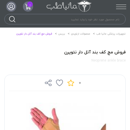
0
تجهیزات پزشکی مانیا طب
محصولات ارتوپدی
بریس
فروش مچ کف بند آتل دار نئوپرن
فروش مچ کف بند آتل دار نئوپرن
Neoprene ankle brace
0