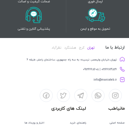
ارسال فوری
ضمانت کیفیت و اصالت
تحویل به موقع و ایمن
پشتیبانی آنلاین و تلفنی
ارتباط با ما
تهران
کرج
هشتگرد
نظرآباد
تهران،خیابان ولیعصر، نرسیده به سه راه جمهوری، ساختمان رامفر، طبقه 6
02166174826 | 09126668608
info@maniateb.ir
مانیاطب
لینک های کاربردی
صفحه اصلی
راهنمای خرید
اخبار و رویداد ها