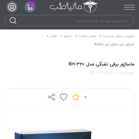
0
تجهیزات پزشکی مانیا طب
عمومی سلامت
ماساژور
تفنگی
ماساژور برقی تفنگی مدل KH-320
ماساژور برقی تفنگی مدل KH-320
KH-320 electric massager
0