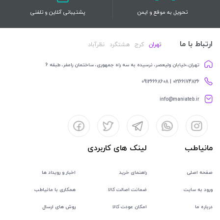
تحویل به موقع و ایمن
پشتیبانی آنلاین و تلفنی
ارتباط با ما
تهران
کرج
هشتگرد
نظرآباد
تهران،خیابان ولیعصر، نرسیده به سه راه جمهوری، ساختمان رامفر، طبقه 6
02166174826 | 09126668608
info@maniateb.ir
مانیاطب
لینک های کاربردی
صفحه اصلی
راهنمای خرید
اخبار و رویداد ها
ورود به سایت
ضمانت اصالت کالا
همکاری با مانیاطب
درباره ما
امکان عودت کالا
روش های ارسال