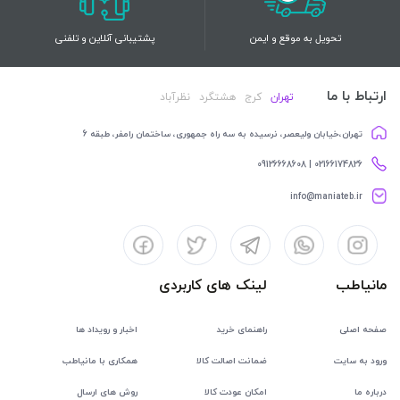
تحویل به موقع و ایمن
پشتیبانی آنلاین و تلفنی
ارتباط با ما
تهران
کرج
هشتگرد
نظرآباد
تهران،خیابان ولیعصر، نرسیده به سه راه جمهوری، ساختمان رامفر، طبقه 6
02166174826 | 09126668608
info@maniateb.ir
مانیاطب
لینک های کاربردی
صفحه اصلی
راهنمای خرید
اخبار و رویداد ها
ورود به سایت
ضمانت اصالت کالا
همکاری با مانیاطب
درباره ما
امکان عودت کالا
روش های ارسال