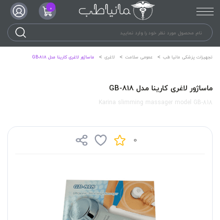
0
تجهیزات پزشکی مانیا طب
عمومی سلامت
لاغری
ماساژور لاغری کارینا مدل GB-818
ماساژور لاغری کارینا مدل GB-818
Karina slimming massager model GB-818
0