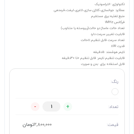
تکنولوژی: التراسونیک
عملکرد: جوانسازی،کلاژن سازی،لاغری،لیفت،فرمدهی
منبع تغذیه:برق مستقیم
فرکانس:1MHz
تعداد حالت ماساژ:دو حالت(پیوسته یا متناوب)
قابلیت تغییر سرعت:دارد
تعداد سرعت قابل تنظیم:8حالت
قدرت:8W
تایمر هوشمند :5دقیقه
قابلیت تنظیم تایمر: قابل تنظیم 0تا 30دقیقه
قابل استفاده برای :بدن و صورت
رنگ:
-
+
تعداد:
۲,۸۰۰,۰۰۰
تومان
قیمت: