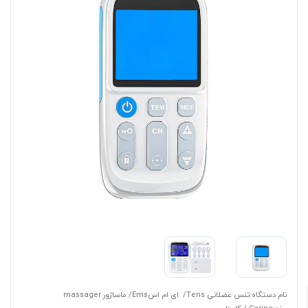
نام دستگاه:تنس عضلانی Tens/ ای ام اسEms/ ماساژور massager