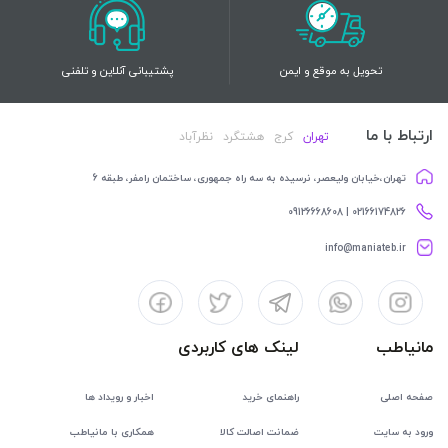
تحویل به موقع و ایمن
پشتیبانی آنلاین و تلفنی
ارتباط با ما
تهران
کرج
هشتگرد
نظرآباد
تهران،خیابان ولیعصر، نرسیده به سه راه جمهوری، ساختمان رامفر، طبقه 6
02166174826 | 09126668608
info@maniateb.ir
مانیاطب
لینک های کاربردی
صفحه اصلی
راهنمای خرید
اخبار و رویداد ها
ورود به سایت
ضمانت اصالت کالا
همکاری با مانیاطب