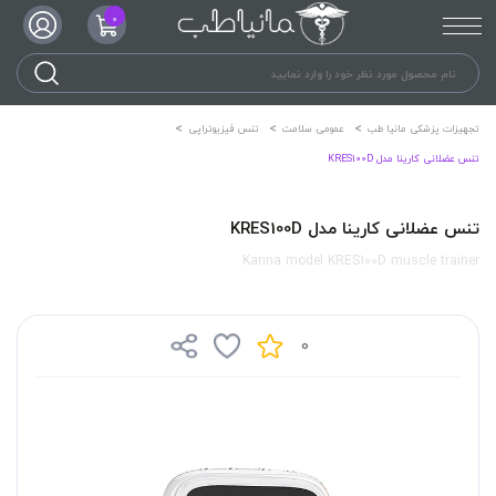
0
تجهیزات پزشکی مانیا طب
عمومی سلامت
تنس فیزیوتراپی
تنس عضلانی کارینا مدل KRES100D
تنس عضلانی کارینا مدل KRES100D
Karina model KRES100D muscle trainer
0