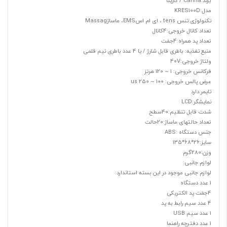
برند:Carina / کارینا
مدل:KRES100D
تکنولوژی:تنس tens ، ای ام اسEMS، ماساژMassag
تعداد کانال خروجی:4کانال
تعداد پد همراه:4جفت
منبع تغذیه: باطری قابل شارژ / یا 4 عدد باطری نیم قلمی
ولتاژ خروجی:40V
فرکانس خروجی: 1 ~ 120 هرتز
عرض پالس خروجی: 100 ~ 250 us
تایمر:دارد
نمایشگر:LCD
شدت قابل تنظیم:40سطح
تعداد حالتهای ماساژ:20حالت
جنس دستگاه :ABS
سایز:26*68*135
وزن:280گرم
لوازم جانبی:
لوازم جانبی موجود در این بسته استاندارد:
1 عدد دستگاه
4جفت پد الکتریکی
4 عدد سیم رابط به پد
1 عدد سیم USB
1 عدد دفترچه راهنما