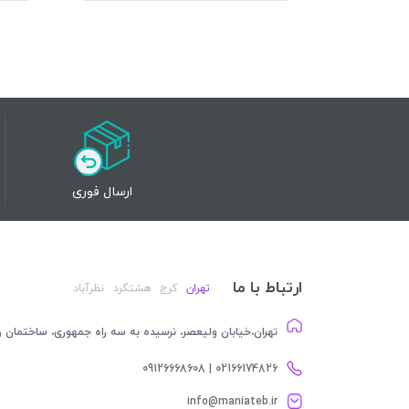
ارسال فوری
ارتباط با ما
تهران
کرج
هشتگرد
نظرآباد
تهران،خیابان ولیعصر، نرسیده به سه راه جمهوری، ساختمان رام
02166174826 | 09126668608
info@maniateb.ir