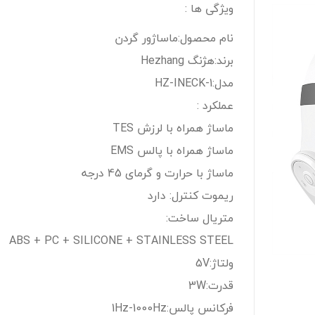
ویژگی ها :
نام محصول:ماساژور گردن
برند:هژنگ Hezhang
مدل:HZ-INECK-1
عملکرد :
ماساژ همراه با لرزش TES
ماساژ همراه با پالس EMS
ماساژ با حرارت و گرمای 45 درجه
ریموت کنترل: دارد
متریال ساخت:
ABS + PC + SILICONE + STAINLESS STEEL
ولتاژ:5V
قدرت:3W
فرکانس پالس:1Hz-1000Hz