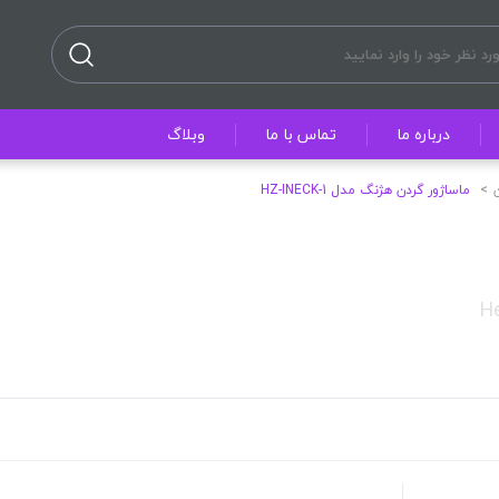
درباره ما
تماس با ما
وبلاگ
ماساژور گردن هژنگ مدل HZ-INECK-1
H