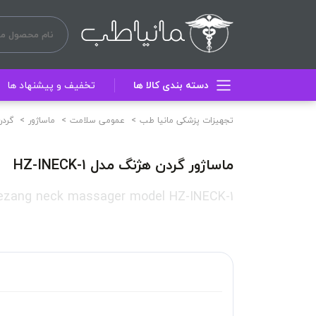
دسته بندی کالا ها
تخفیف و پیشنهاد ها
تجهیزات پزشکی مانیا طب
عمومی سلامت
ماساژور
گردن
ماساژور گردن هژنگ مدل HZ-INECK-1
ezang neck massager model HZ-INECK-1