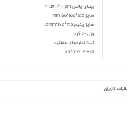
پهنای پالس:20µm-400µm
سایز:155*155*55 mm
سایز پکیج:215*175*95mm
وزن:160گرم
استانداردهای عملکرد:
GB4706.1-2005
ظرات کاربران