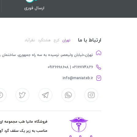
ارسال فوری
ارتباط با ما
تهران
کرج
هشتگرد
نظرآباد
تهران،خیابان ولیعصر، نرسیده به سه راه جمهوری، ساختمان رام
02166174826 | 09126668608
info@maniateb.ir
فروشگاه مانیا طب مجموعه ای کا
مناسب به زیر یک سقف گرد آور