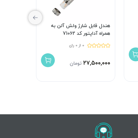
هندل قابل شارژ ولش آلن به
همراه آداپتور کد 71062
25020
0 از 0 رای
۲۶,۵۰۰,۰۰۰
ت
۲۷,۵۰۰,۰۰۰
تومان
۶,۰۰۰,۰۰۰