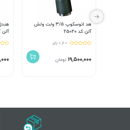
و ولش
هد اتوسکوپ 3/5 ولت ولش
آلن کد 25020
آلن کد 2
0 از 0 رای
,۰۰۰
۱۹,۵۰۰,۰۰۰
تومان