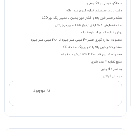
سخنگو فارسی و انگلیسی
دقت بالا در سیستم اندازه گیری سه زمانه
هشدار فشار خون بالا و فشار خون پائین با تغییر رنگ نور LCD
صفحه نمایش 5/8 اینچ از نوع LCD سوپر دیجیتال
روش اندازه گیری اسیلومتریک
محدوده اندازه گیری فشار 40 میلی متر جیوه تا 280 میلی متر جیوه
هشدار فشار خون بالا با تغییر رنگ صفحه LCD
محدوده ضربان قلب 40 تا 175 تپش در دقیقه
منبع تغذیه 4 عدد باتری
به همراه آداپتور
دو سال گارنتی
نا موجود