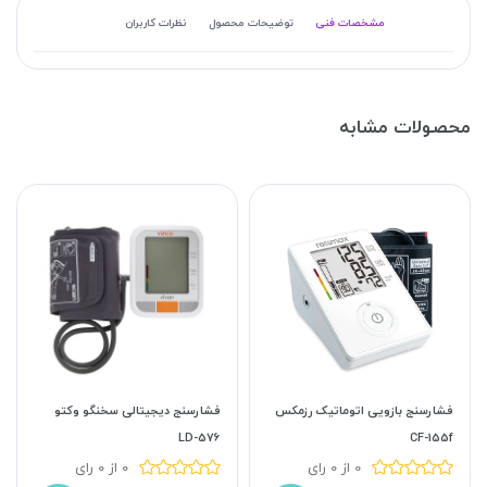
مشخصات فنی
توضیحات محصول
نظرات کاربران
محصولات مشابه
فشارسنج بازویی اتوماتیک رزمکس
فشارسنج دیجیتالی سخنگو وکتو
LD-576
CF-155f
0 از 0 رای
0 از 0 رای