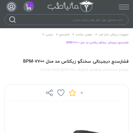
0
تجهیزات پزشکی مانیا طب
عمومی سلامت
فشارسنج
بازویی
فشارسنج دیجیتالی سخنگو زیکلاس مد مدل BPM-7700
فشارسنج دیجیتالی سخنگو زیکلاس مد مدل BPM-7700
Ziclas mod BPM-7700 digital speaker pressure gauge
0