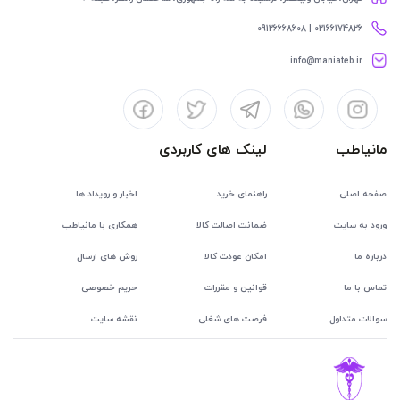
02166174826 | 09126668608
info@maniateb.ir
مانیاطب
لینک های کاربردی
صفحه اصلی
راهنمای خرید
اخبار و رویداد ها
ورود به سایت
ضمانت اصالت کالا
همکاری با مانیاطب
درباره ما
امکان عودت کالا
روش های ارسال
تماس با ما
قوانین و مقررات
حریم خصوصی
سوالات متداول
فرصت های شغلی
نقشه سایت