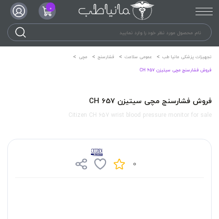
0
تجهیزات پزشکی مانیا طب
عمومی سلامت
فشارسنج
مچی
فروش فشارسنج مچی سیتیزن CH 657
فروش فشارسنج مچی سیتیزن CH 657
Citizen CH 657 wrist blood pressure monitor for sale
0