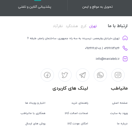
تحویل به موقع و ایمن
پشتیبانی آنلاین و تلفنی
ارتباط با ما
تهران
کرج
هشتگرد
نظرآباد
تهران،خیابان ولیعصر، نرسیده به سه راه جمهوری، ساختمان رامفر، طبقه 6
02166174826 | 09126668608
info@maniateb.ir
مانیاطب
لینک های کاربردی
صفحه اصلی
راهنمای خرید
اخبار و رویداد ها
ورود به سایت
ضمانت اصالت کالا
همکاری با مانیاطب
درباره ما
امکان عودت کالا
روش های ارسال