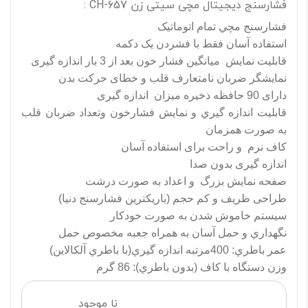
فشارسنج دیجیتال مچی سیتی زن CH-657 :
فشارسنج مچي تمام اتوماتيک
استفاده آسان فقط با فشردن يک دکمه
قابلیت نمایش میانگین فشار خون بعد از 3 بار اندازه گیری
نمايشگر ضربان نامتعارف قلب و خطای حرکت بدن
دارای 90 حافظه ذخیره میزان اندازه گیری
قابليت اندازه گيري و نمایش فشارخون وتعداد ضربان قلب
به صورت همزمان
کاف نرم و راحت برای استفاده آسان
اندازه گیری بدون صدا
صفحه نمایش بزرگ و اعداد به صورت درشت
طراحی ظریف و کم حجم (باریکترین فشارسنج دنیا)
سیستم خاموش شدن به صورت خودکار
نگهداري و حمل آسان به همراه جعبه مخصوص حمل
عمر باطري: 400مرتبه اندازه گيري(با باطري آلکالاين)
وزن دستگاه با کاف (بدون باطري): 86 گرم
نا موجود