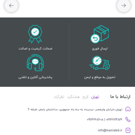
ارسال فوری
ضمانت کیفیت و اصالت
تحویل به موقع و ایمن
پشتیبانی آنلاین و تلفنی
ارتباط با ما
تهران
کرج
هشتگرد
نظرآباد
تهران،خیابان ولیعصر، نرسیده به سه راه جمهوری، ساختمان رامفر، طبقه 6
02166174826 | 09126668608
info@maniateb.ir