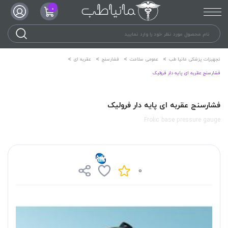
0
تجهیزات پزشکی مانیا طب
عمومی سلامت
فشارسنج
عقربه ای
فشارسنج عقربه ای پایه دار فرولیک
فشارسنج عقربه ای پایه دار فرولیک
Frolic base pressure gauge
0