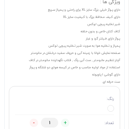
ویژگی ها :
دارای پـوآر خیلی بزرگ سایز XL برای راحتی و پـمپاژ سـریع
دارای کـیف مـحافظ بزرگ با کـیفیت سایز XL
شیر تخلیه پیچی لـوکس
کـاف کتان خاص و بدون حـلقه
پـوآر دارای فـیلتر گرد و غبار
پـمپاژ و تـخلیه هوا به صورت شیر تـخلیه پیچی لـوکس
صـفحه نمایش خوانا با زمینه آبی و حروف سفید درخـشان در مـانومـتر
آچـار تنظیم مانـومـتر , ست آبی رنگ , قـلاب نگهدارنده مـانومـتر در کـاف
استفاده از مواد اولیه مناسب و خاص در کیسه هوای دو شلنگه و پـوآر
دارای گوشی 1 پاویونه
ست حرفه ای
رنگ:
-
+
تعداد: