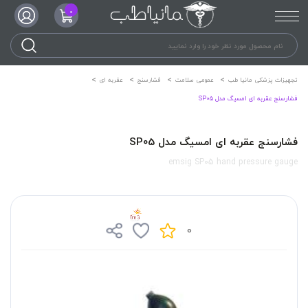
0
تجهیزات پزشکی مانیا طب
عمومی سلامت
فشارسنج
عقربه ای
فشارسنج عقربه ای امسیگ مدل SP05
فشارسنج عقربه ای امسیگ مدل SP05
emsig SP05 hand pressure gauge
0