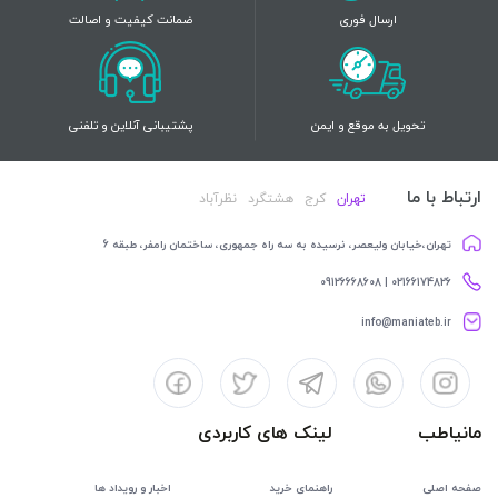
ارسال فوری
ضمانت کیفیت و اصالت
تحویل به موقع و ایمن
پشتیبانی آنلاین و تلفنی
ارتباط با ما
تهران
کرج
هشتگرد
نظرآباد
تهران،خیابان ولیعصر، نرسیده به سه راه جمهوری، ساختمان رامفر، طبقه 6
02166174826 | 09126668608
info@maniateb.ir
مانیاطب
لینک های کاربردی
صفحه اصلی
راهنمای خرید
اخبار و رویداد ها