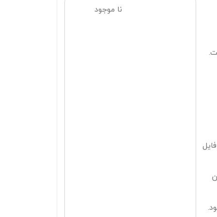
نا موجود
ت.
 فایل
ن