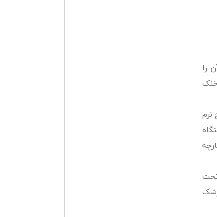
ن را
خنک
 نرم
گاه
ارچه
تحت
زشک