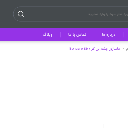
درباره ما
تماس با ما
وبلاگ
ماساژور چشم بن کر Boncare E100