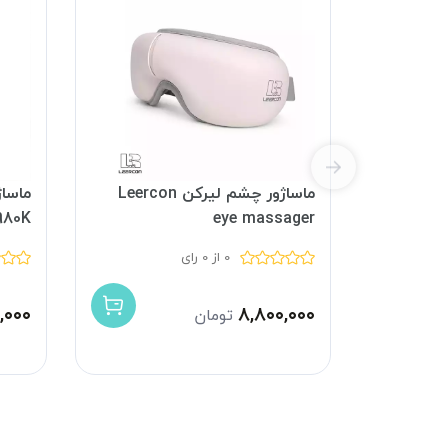
ماساژور چشم لیرکن Leercon
ماسا
980K
eye massager
0 از 0 رای
۰,۰۰۰
۸,۸۰۰,۰۰۰
تومان