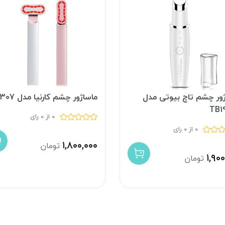
ژور چشم تاچ بیوتی مدل
ماساژور چشم کارنیا مدل HB2307
TB1
0 از 0 رای
0 از 0 رای
۱,۸۰۰,۰۰۰
تومان
۱,۹۰
تومان