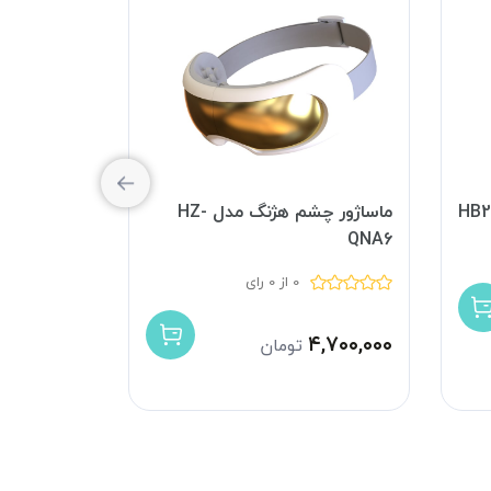
ماساژور چشم هژنگ مدل HZ-
ماساژور چشم ک
QNA6
0 از 0 رای
۳,۷۰۰,۰۰۰
۴,۷۰۰,۰۰۰
تومان