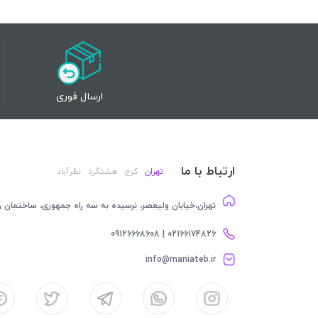
ارسال فوری
ارتباط با ما
تهران
کرج
هشتگرد
نظرآباد
تهران،خیابان ولیعصر، نرسیده به سه راه جمهوری، ساختمان رام
02166174826 | 09126668608
info@maniateb.ir