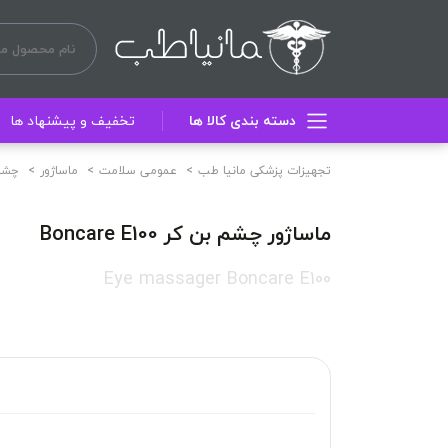
دسته بندی کالا ها
تخفیف و پیشنهاد ها
تجهیزات پزشکی مانیا طب
عمومی سلامت
ماساژور
چشم
ماساژور چشم بن کر Boncare E100
Eye massager Boncare E100