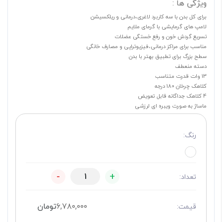
ویژگی ها :
برای کل بدن با سه کاربرد لاغری،درمانی و ریلکسیشن
لامپ های گرمایشی با گرمای ملایم
تسریع گردش خون و رفع خستگی عضلات
مناسب برای مراکز درمانی،فیزیوتراپی و مصارف خانگی
سطح بزرگ برای تطبیق بهتر با بدن
دسته منعطف
13 وات قدرت متناسب
کلاهک چرخان 180 درجه
4 کلاهک جداگانه قابل تعویض
ماساژ به صورت ویبره ای لرزشی
رنگ:
-
+
تعداد:
۶,۷۸۰,۰۰۰
تومان
قیمت: