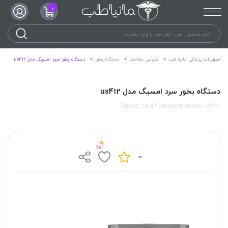
0
تجهیزات پزشکی مانیا طب
عمومی سلامت
دستگاه بخور
دستگاه بخور سرد امسیگ مدل us412
دستگاه بخور سرد امسیگ مدل us412
Emsig cold fumigator model us412
0