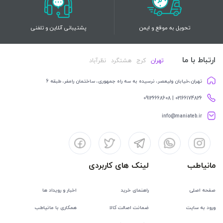
تحویل به موقع و ایمن
پشتیبانی آنلاین و تلفنی
ارتباط با ما
تهران
کرج
هشتگرد
نظرآباد
تهران،خیابان ولیعصر، نرسیده به سه راه جمهوری، ساختمان رامفر، طبقه 6
02166174826 | 09126668608
info@maniateb.ir
مانیاطب
لینک های کاربردی
صفحه اصلی
راهنمای خرید
اخبار و رویداد ها
ورود به سایت
ضمانت اصالت کالا
همکاری با مانیاطب