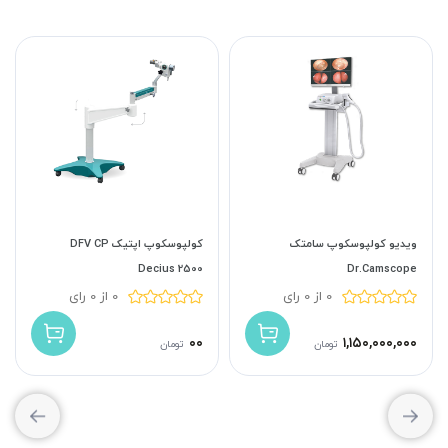
ویدیو کولپوسکوپ سامتک
کولپوسکوپ اپتیک DFV CP
Decius 2500
Dr.Camscope
0 از 0 رای
0 از 0 رای
۰۰
۱,۱۵۰,۰۰۰,۰۰۰
تومان
تومان