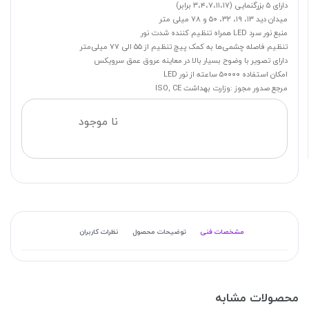
دارای ۵ بزرگنمایی (۳،۴،۷،۱۱،۱۷ برابر)
میدان دید ۱۳، ۱۹، ۳۲، ۵۰ و ۷۸ میلی متر
منبع نور سرد LED همراه تنظیم کننده شدت نور
تنظیم فاصله چشمی‌ها به کمک پیچ تنظیم از ۵۵ الی ۷۷ میلی‌متر
دارای تصویر با وضوح بسیار بالا در معاینه عروق عمق سرویکس
امکان استفاده ۵۰۰۰۰ ساعته از نور LED
مرجع صدور مجوز :وزارت بهداشت ISO, CE
نا موجود
مشخصات فنی
توضیحات محصول
نظرات کاربران
محصولات مشابه