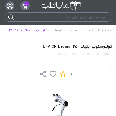
0
تجهیزات پزشکی مانیا طب
زنان و زایمان
کولپوسکوپ
کولپوسکوپ اپتیک DFV CP Decius 1250
کولپوسکوپ اپتیک DFV CP Decius 1250
DFV CP Decius 1250 optic colposcope
0