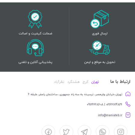
ارسال فوری
ضمانت کیفیت و اصالت
تحویل به موقع و ایمن
پشتیبانی آنلاین و تلفنی
ارتباط با ما
تهران
کرج
هشتگرد
نظرآباد
تهران،خیابان ولیعصر، نرسیده به سه راه جمهوری، ساختمان رامفر، طبقه 6
02166174826 | 09126668608
info@maniateb.ir