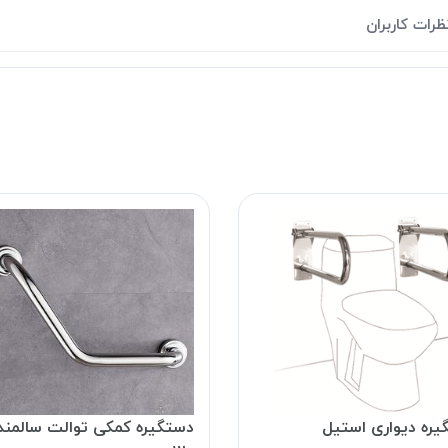
ظرات کاربران
یره دیواری استیل
دستگیره کمکی توالت سالمند