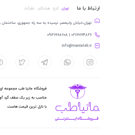
ارتباط با ما
تهران
کرج
هشتگرد
نظرآباد
تهران،خیابان ولیعصر، نرسیده به سه راه جمهوری، ساختمان رام
02166174826 | 09126668608
info@maniateb.ir
فروشگاه مانیا طب مجموعه ای کا
مناسب به زیر یک سقف گرد آور
با نازل ترین قیمت هاست.