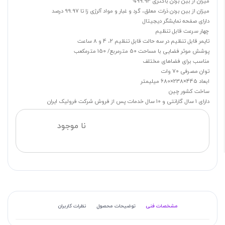
میزان از بین بردن باکتری 99.93%
میزان از بین بردن ذرات معلق، گرد و غبار و مواد آلرژی زا تا 99.97 درصد
دارای صفحه نمایشگر دیجیتال
چهار سرعت قابل تنظیم
تایمر قابل تنظیم در سه حالت قابل تنظیم 2، 4 و 8 ساعت
پوشش موثر فضایی با مساحت 50 مترمربع/ 150 مترمکعب
مناسب برای فضاهای مختلف
توان مصرفی 70 وات
ابعاد 445×238×680 میلیمتر
ساخت کشور چین
دارای 1 سال گارانتی و 10 سال خدمات پس از فروش شرکت فرولیک ایران
نا موجود
مشخصات فنی
توضیحات محصول
نظرات کاربران