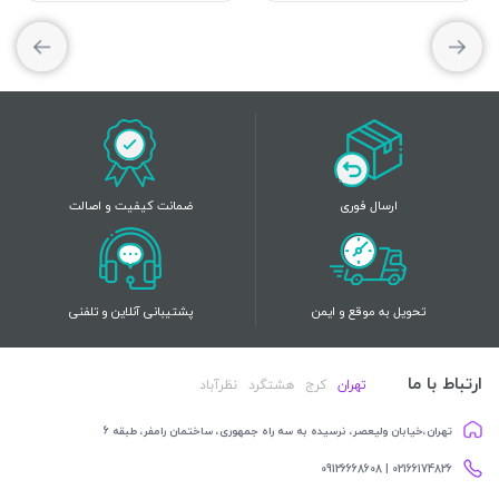
ارسال فوری
ضمانت کیفیت و اصالت
تحویل به موقع و ایمن
پشتیبانی آنلاین و تلفنی
ارتباط با ما
تهران
کرج
هشتگرد
نظرآباد
تهران،خیابان ولیعصر، نرسیده به سه راه جمهوری، ساختمان رامفر، طبقه 6
02166174826 | 09126668608