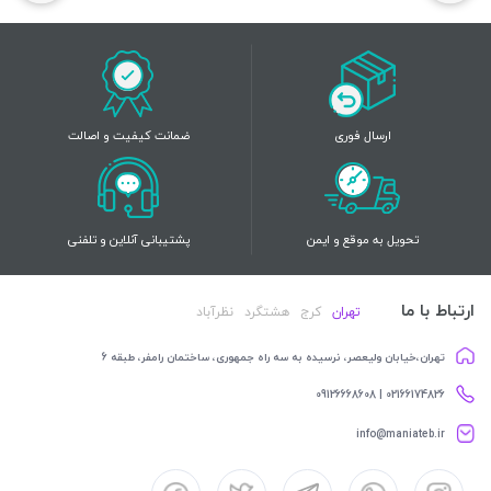
ارسال فوری
ضمانت کیفیت و اصالت
تحویل به موقع و ایمن
پشتیبانی آنلاین و تلفنی
ارتباط با ما
تهران
کرج
هشتگرد
نظرآباد
تهران،خیابان ولیعصر، نرسیده به سه راه جمهوری، ساختمان رامفر، طبقه 6
02166174826 | 09126668608
info@maniateb.ir