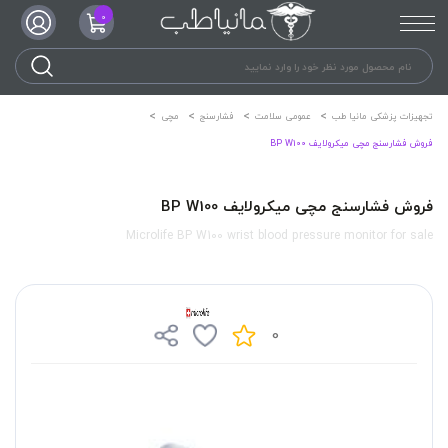
0
تجهیزات پزشکی مانیا طب
عمومی سلامت
فشارسنج
مچی
فروش فشارسنج مچی میکرولایف BP W100
فروش فشارسنج مچی میکرولایف BP W100
Microlife BP W100 wrist blood pressure monitor for sale
0