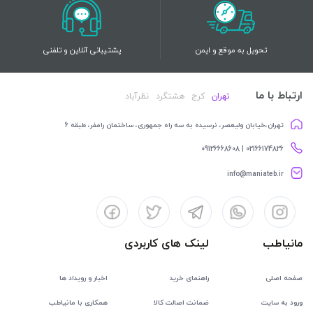
تحویل به موقع و ایمن
پشتیبانی آنلاین و تلفنی
ارتباط با ما
تهران
کرج
هشتگرد
نظرآباد
تهران،خیابان ولیعصر، نرسیده به سه راه جمهوری، ساختمان رامفر، طبقه 6
02166174826 | 09126668608
info@maniateb.ir
مانیاطب
لینک های کاربردی
صفحه اصلی
راهنمای خرید
اخبار و رویداد ها
ورود به سایت
ضمانت اصالت کالا
همکاری با مانیاطب