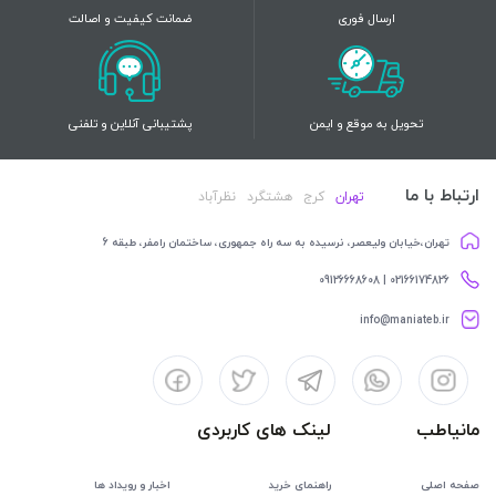
ارسال فوری
ضمانت کیفیت و اصالت
تحویل به موقع و ایمن
پشتیبانی آنلاین و تلفنی
ارتباط با ما
تهران
کرج
هشتگرد
نظرآباد
تهران،خیابان ولیعصر، نرسیده به سه راه جمهوری، ساختمان رامفر، طبقه 6
02166174826 | 09126668608
info@maniateb.ir
مانیاطب
لینک های کاربردی
صفحه اصلی
راهنمای خرید
اخبار و رویداد ها