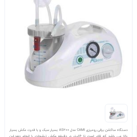
دستگاه ساکشن برقی رومیزی CAMI مدل AS200 بسیار سبک و با قدرت مکش بسیار
بالا می باشد که قادر است تا 16لیتر در دقیقه مکش ترشحات را انجام دهد.این