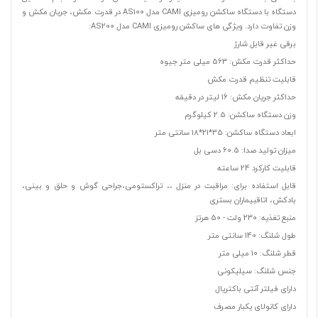
دستگاه با دستگاه ساکشن رومیزی CAMI مدل AS100 در قدرت مکش، جریان مکش و
وزن تفاوت دارد. ویژگی های ساکشن رومیزی CAMI مدل AS200:
برقی غیر قابل شارژ
حداکثر قدرت مکش: 563 میلی متر جیوه
قابلیت تنظیم قدرت مکش
حداکثر جریان مکش: 16 لیتر در دقیقه
وزن دستگاه ساکشن: 2.5 کیلوگرم
ابعاد دستگاه ساکشن: 35*21*18 سانتی متر
میزان تولید صدا: 60.5 دسی بل
قابلیت کارکرد 24 ساعته
قابل استفاده برای: مراقبت در منزل ،، تراکستومی،جراحی گوش و حلق و بینی،
بادکش، اتاقبیماران بستری
منبع تغذیه: 230 ولت - 50 هرتز
طول شلنگ: 140 سانتی متر
قطر شلنگ: 10 میلی متر
جنس شلنگ: سیلیکونی
دارای فیلتر آنتی باکتریال
دارای کانولای یکبار مصرف