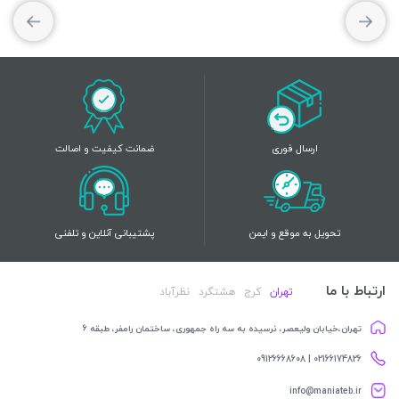
ارسال فوری
ضمانت کیفیت و اصالت
تحویل به موقع و ایمن
پشتیبانی آنلاین و تلفنی
ارتباط با ما
تهران
کرج
هشتگرد
نظرآباد
تهران،خیابان ولیعصر، نرسیده به سه راه جمهوری، ساختمان رامفر، طبقه 6
02166174826 | 09126668608
info@maniateb.ir