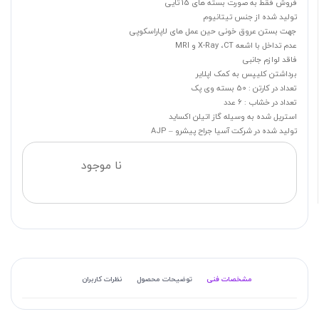
فروش فقط به صورت بسته های 15 تایی
تولید شده از جنس تیتانیوم
جهت بستن عروق خونی حین عمل های لاپاراسکوپی
عدم تداخل با اشعه X-Ray ،CT و MRI
فاقد لوازم جانبی
برداشتن کلیپس به کمک اپلایر
تعداد در کارتن : 50 بسته وی پک
تعداد در خشاب : 6 عدد
استریل شده به وسیله گاز اتیلن اکساید
تولید شده در شرکت آسیا جراح پیشرو – AJP
نا موجود
مشخصات فنی
توضیحات محصول
نظرات کاربران