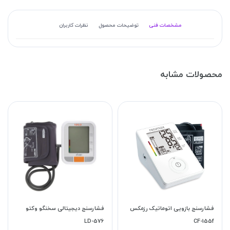
مشخصات فنی
توضیحات محصول
نظرات کاربران
محصولات مشابه
فشارسنج بازویی اتوماتیک رزمکس
فشارسنج دیجیتالی سخنگو وکتو
LD-576
CF-155f