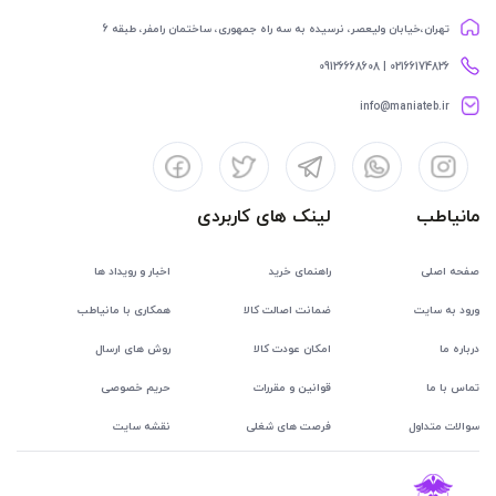
تهران،خیابان ولیعصر، نرسیده به سه راه جمهوری، ساختمان رامفر، طبقه 6
02166174826 | 09126668608
info@maniateb.ir
مانیاطب
لینک های کاربردی
صفحه اصلی
راهنمای خرید
اخبار و رویداد ها
ورود به سایت
ضمانت اصالت کالا
همکاری با مانیاطب
درباره ما
امکان عودت کالا
روش های ارسال
تماس با ما
قوانین و مقررات
حریم خصوصی
سوالات متداول
فرصت های شغلی
نقشه سایت