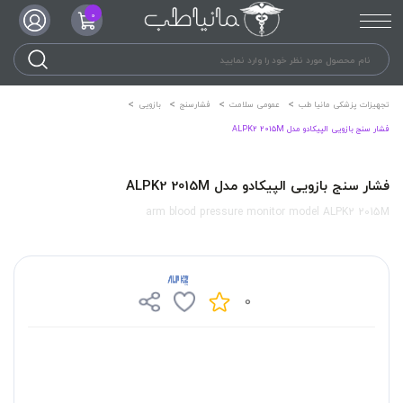
0
تجهیزات پزشکی مانیا طب
عمومی سلامت
فشارسنج
بازویی
فشار سنج بازویی الپیکادو مدل ALPK2 2015M
فشار سنج بازویی الپیکادو مدل ALPK2 2015M
arm blood pressure monitor model ALPK2 2015M
0