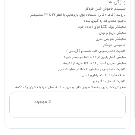
ویژگی ها :
سیستم خاموش شدن خودکار
بازوبند ( کاف ) قابل استفاده برای بازوهایی با قطر ۲۲ تا ۳۲ سانتیمتر
ذخیره مقادیر اندازه گیری شده
نمایشگر بزرگ LCD فوق العاده خوانا
نمایش تاریخ و زمان
نمایشگر تعویض باتری
خاموشی خودکار
قابلیت اخطار ضربان قلب نامنظم ( آریتمی )
نمایش فشار پایین از ۴۰ تا ۱۸۰ میلیمتر جیوه
نمایش ضربان قلب از ۴۰ تا ۱۶۰ ضربه در دقیقه
قابلیت تشخیص و نمایش ۴ خطا در عملیات کاربر
منبع تغذیه : ۴ عدد باطری قلمی
قابلیت اتصال به آداپتور
سنجش فشارخون و تعداد ضربان قلب و مرور حافظه آسان تنها با فشردن یک دکمه
نا موجود