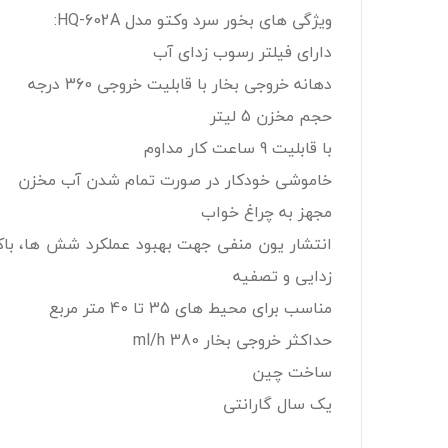
ویژگی های بخور سرد وکتو مدل HQ-602A:
دارای فیلتر رسوب زدای آب
د‌هانه خروجی بخار با قابلیت خروجی 360 د‌رجه
حجم مخزن 5 لیتر
با قابلیت 9 ساعت کار مداوم
خاموشی خودکار در صورت تمام شدن آب مخزن
مجهز به چراغ خواب
انتشار یون منفی جهت بهبود عملکرد شش ها، باک
زدایی و تصفیه
مناسب برای محیط های 35 تا 40 متر مربع
حداکثر خروجی بخار 380 ml/h
ساخت چین
یک سال گارانتی