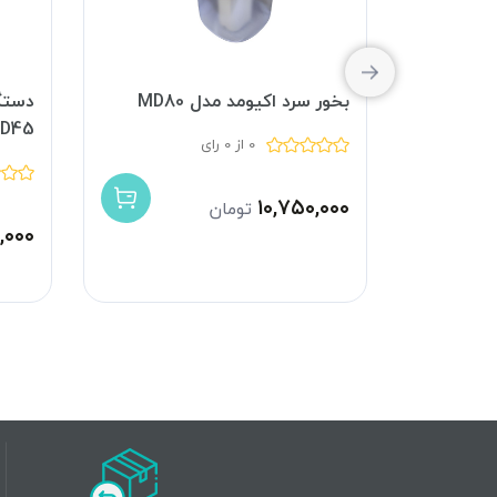
مد مدل
بخور سرد اکیومد مدل MD80
دستگا
D45
0 از 0 رای
۱۰,۷۵۰,۰۰۰
تومان
,۰۰۰