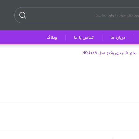
درباره ما
تماس با ما
وبلاگ
بخور 5 لیتری وکتو مدل HQ-602A