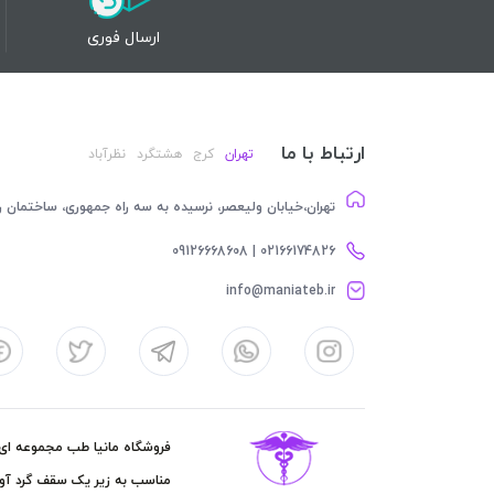
ارسال فوری
ارتباط با ما
تهران
کرج
هشتگرد
نظرآباد
تهران،خیابان ولیعصر، نرسیده به سه راه جمهوری، ساختمان رام
02166174826 | 09126668608
info@maniateb.ir
فروشگاه مانیا طب مجموعه ای کا
مناسب به زیر یک سقف گرد آور