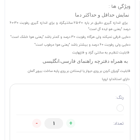
ویژگی ها :
نمایش حداقل و حداکثر دما
برای اندازه گیری دقیق در باره 20-25 سانتیگراد و برای اندازه گیری رطوبت 30-60
درصد "یعنی هو ایده آل است"
دمایی فرقی نمیکند ولی هرگاه رطوبت 30 درصد و کمتر باشد "یعنی هوا خشک است"
دمایی ولی رطوبت 60 درصد و بیشتر باشد "یعنی هوا مرطوب است"
قابلیت تنظیم به سانتی گراد و فارنهایت
به همراه دفترچه راهنمای فارسی،انگلیسی
قابلیت آویزان کردن بر روی دیوار یا ایستادن بر روی پایه ساخت بیورر آلمان
دارای استاندارد اروپا
رنگ:
-
+
تعداد: