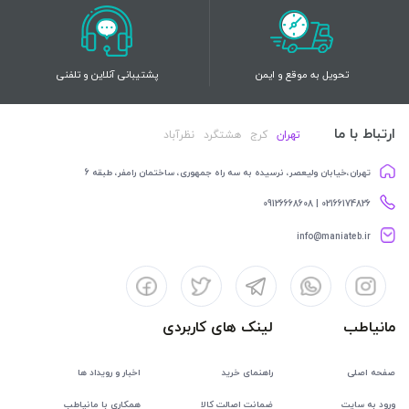
تحویل به موقع و ایمن
پشتیبانی آنلاین و تلفنی
ارتباط با ما
تهران
کرج
هشتگرد
نظرآباد
تهران،خیابان ولیعصر، نرسیده به سه راه جمهوری، ساختمان رامفر، طبقه 6
02166174826 | 09126668608
info@maniateb.ir
مانیاطب
لینک های کاربردی
صفحه اصلی
راهنمای خرید
اخبار و رویداد ها
ورود به سایت
ضمانت اصالت کالا
همکاری با مانیاطب